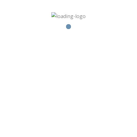
Hrají
Pro organizátory
2018 © John Hayllor | O WordPress se stará
Softmedia