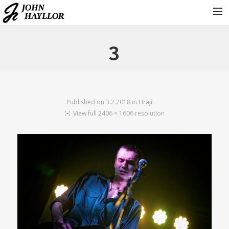
KONTAKT
3
KONCERTY
FOTOGALERIE
KDO JE JOHN HAYLLOR
Published on
3.2.2018
in
Hrají
View full 2406 × 1606 resolution
HRAJÍ
PRO ORGANIZÁTORY