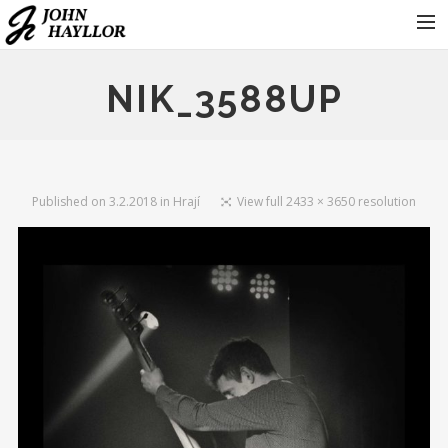
KONTAKT
NIK_3588UP
KONCERTY
FOTOGALERIE
KDO JE JOHN HAYLLOR
Published on
3.2.2018
in
Hrají
View full 2433 × 3650 resolution
HRAJÍ
PRO ORGANIZÁTORY