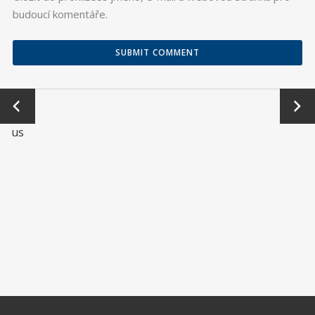
budoucí komentáře.
←
Next
Previo
→
us