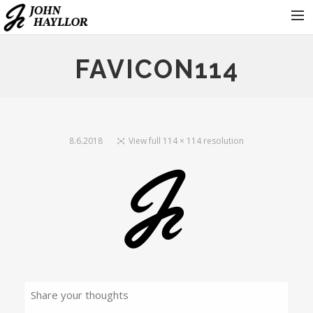
KONTAKT
FAVICON114
KONCERTY
FOTOGALERIE
KDO JE JOHN HAYLLOR
8.6.2018
View full 114 × 114 resolution
HRAJÍ
PRO ORGANIZÁTORY