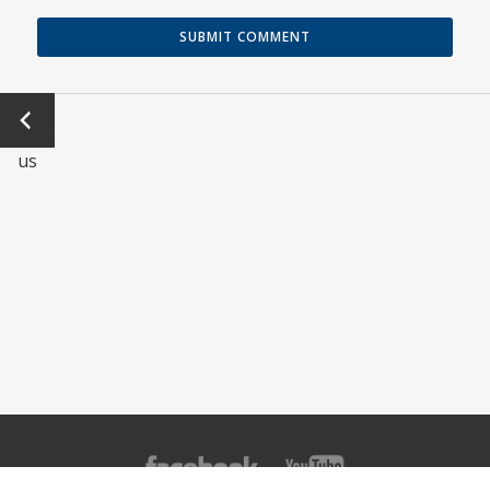
←
Previo
us