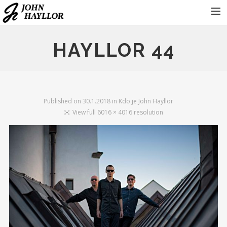
KONTAKT
HAYLLOR 44
KONCERTY
FOTOGALERIE
KDO JE JOHN HAYLLOR
Published on
30.1.2018
in
Kdo je John Hayllor
View full 6016 × 4016 resolution
HRAJÍ
PRO ORGANIZÁTORY