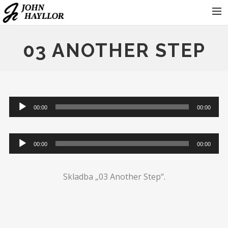
KONTAKT
03 ANOTHER STEP
KONCERTY
FOTOGALERIE
KDO JE JOHN HAYLLOR
00:00
00:00
HRAJÍ
PRO ORGANIZÁTORY
00:00
00:00
Skladba „03 Another Step“.