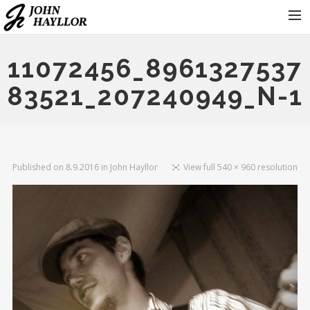
KONTAKT
11072456_8961327537
KONCERTY
83521_207240949_N-1
FOTOGALERIE
KDO JE JOHN HAYLLOR
HRAJÍ
Published on
8.9.2016
in
John Hayllor
View full 540 × 960 resolution
PRO ORGANIZÁTORY